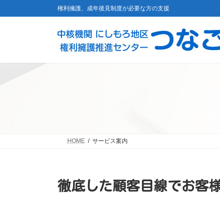
コ
ナ
権利擁護、成年後見制度が必要な方の支援
ン
ビ
テ
ゲ
ン
ー
ツ
シ
へ
ョ
ス
ン
キ
に
ッ
移
プ
動
HOME
サービス案内
徹底した顧客目線でお客