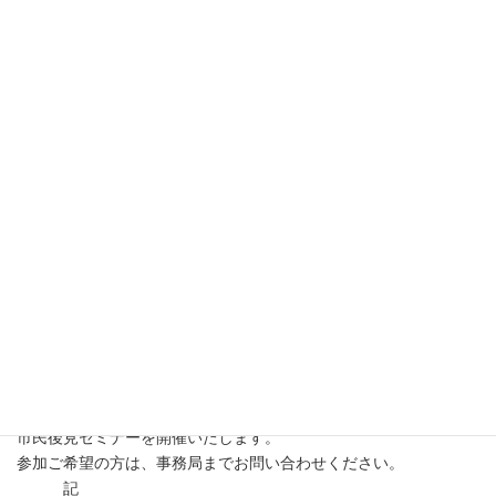
コ
ナ
ン
ビ
テ
ゲ
ン
ー
ツ
シ
へ
ョ
ス
ン
更新情報
キ
に
ッ
移
プ
動
HOME
更新情報
お知らせ
市民後見セミナーにご参加ください。
市民後見セミナーにご参加くだ
さい。
最
2026年1月20日
2026年1月20日
editor@tunago
終
更
新
市民後見セミナーを開催いたします。
日
参加ご希望の方は、事務局までお問い合わせください。
時
記
: